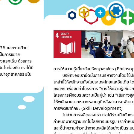
538 และตามด้วย
เป็นการขยาย
งแรกเริ่ม ด้วยการ
คในท้องถิ่น เราได้มี
การให้ความรู้เกี่ยวกับปรัชญาองค์กร (Philo
ัฒนาอุตสาหกรรมใน
บริษัทของเรายึดมั่นการบริหารงานโดยใช้ปรัชญา
เหล่านี้ให้พนักงานทั้งในประเทศไทยและอินเดีย โ
องค์กร เพื่อจัดทำโครงการ “การให้ความรู้เกี่ยวกั
โครงการฝึกอบรมความเป็นผู้นำ เช่น "เส้นทางสู่ค
ให้พนักงานจากหลากหลายภูมิหลังสามารถพัฒนา
การพัฒนาทักษะ (Skill Development)
ในส่วนการผลิตของเรา เราได้ร่วมมือกับกรม
กำหนดมาตรฐานเทคโนโลยีการแปรรูป เรากำหนดร
และชี้นำความก้าวหน้าทางเทคนิคได้อย่างเป็นระบ