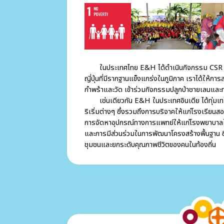
ในประเทศไทย E&H ได้ดำเนินกิจกรรม CSR มาอย่าง
ญี่ปุ่นที่มีรากฐานแข็งแกร่งในภูมิภาค เราได้ให้ก
กำพร้าและวัด เข้าร่วมกิจกรรมปลูกป่าชายเลนแล
เช่นเดียวกัน E&H ในประเทศอินเดีย ได้ทุ่มเทใ
ริเริ่มต่างๆ ซึ่งรวมถึงการบริจาคให้แก่โรงเรียน
การจัดหาอุปกรณ์ทางการแพทย์ให้แก่โรงพยาบาลใน
และการมีส่วนร่วมในการพัฒนาโครงสร้างพื้นฐาน ซึ่
ชุมชนและยกระดับคุณภาพชีวิตของคนในท้องถิ่น